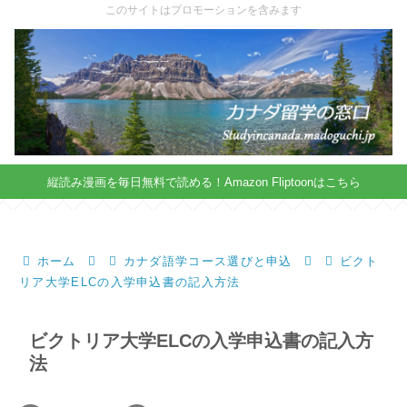
X
このサイトはプロモーションを含みます
縦読み漫画を毎日無料で読める！Amazon Fliptoonはこちら
ホーム
カナダ語学コース選びと申込
ビクト
リア大学ELCの入学申込書の記入方法
ビクトリア大学ELCの入学申込書の記入方
法