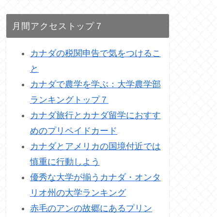
月間アクセストップ７
カナダの税関申告で気をつけるこ
と
カナダで農学を学ぶ：大学農学部
ランキングトップ７
カナダ旅行とカナダ留学におすす
めのプリペイドカード
カナダとアメリカの国境付近では
慎重に行動しよう
優秀な大学が揃うカナダ・オンタ
リオ州の大学ランキング
赤毛のアンの故郷にあるプリン