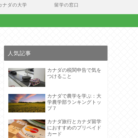
カナダの大学
留学の窓口
人気記事
カナダの税関申告で気を
つけること
カナダで農学を学ぶ：大
学農学部ランキングトッ
プ７
カナダ旅行とカナダ留学
におすすめのプリペイド
カード