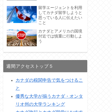
留学エージェントを利用
してカナダ留学しようと
思っている人に伝えたい
こと
カナダとアメリカの国境
付近では慎重に行動しよ
う
週間アクセストップ５
カナダの税関申告で気をつけるこ
と
優秀な大学が揃うカナダ・オンタ
リオ州の大学ランキング