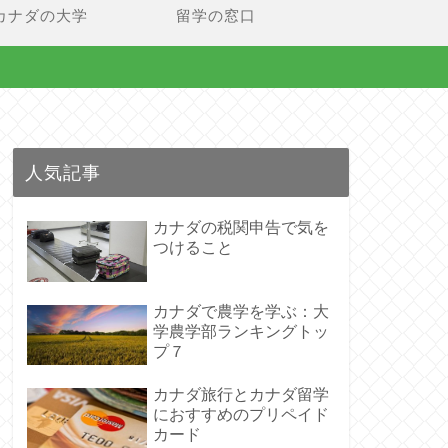
カナダの大学
留学の窓口
人気記事
カナダの税関申告で気を
つけること
カナダで農学を学ぶ：大
学農学部ランキングトッ
プ７
カナダ旅行とカナダ留学
におすすめのプリペイド
カード